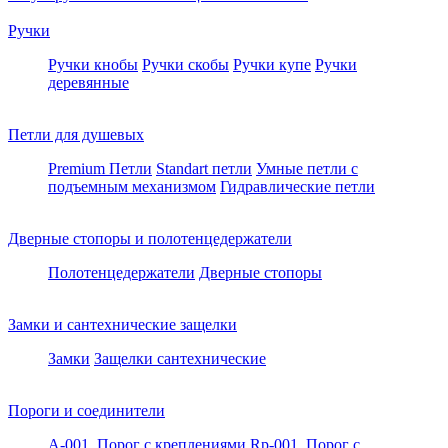
Ручки
Ручки кнобы
Ручки скобы
Ручки купе
Ручки
деревянные
Петли для душевых
Premium Петли
Standart петли
Умные петли c
подъемным механизмом
Гидравлические петли
Дверные стопоры и полотенцедержатели
Полотенцедержатели
Дверные стопоры
Замки и сантехнические защелки
Замки
Защелки сантехнические
Пороги и соединители
A-001. Порог с креплениями
Rp-001. Порог с