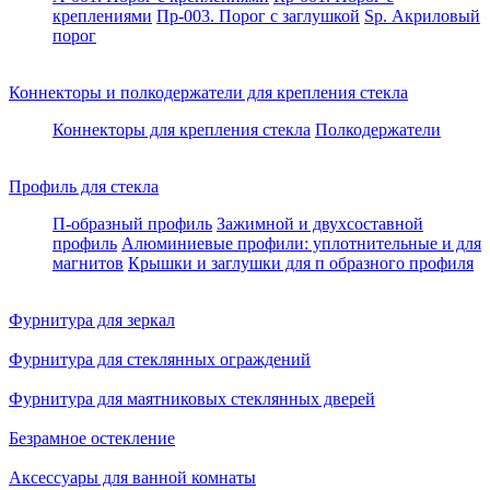
креплениями
Пр-003. Порог с заглушкой
Sp. Акриловый
порог
Коннекторы и полкодержатели для крепления стекла
Коннекторы для крепления стекла
Полкодержатели
Профиль для стекла
П-образный профиль
Зажимной и двухсоставной
профиль
Алюминиевые профили: уплотнительные и для
магнитов
Крышки и заглушки для п образного профиля
Фурнитура для зеркал
Фурнитура для стеклянных ограждений
Фурнитура для маятниковых стеклянных дверей
Безрамное остекление
Аксессуары для ванной комнаты