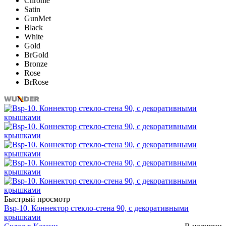
Chrome
Satin
GunMet
Black
White
Gold
BrGold
Bronze
Rose
BrRose
Быстрый просмотр
Bsp-10. Коннектор стекло-стена 90, с декоративными
крышками