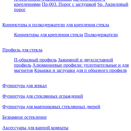
креплениями
Пр-003. Порог с заглушкой
Sp. Акриловый
порог
Коннекторы и полкодержатели для крепления стекла
Коннекторы для крепления стекла
Полкодержатели
Профиль для стекла
П-образный профиль
Зажимной и двухсоставной
профиль
Алюминиевые профили: уплотнительные и для
магнитов
Крышки и заглушки для п образного профиля
Фурнитура для зеркал
Фурнитура для стеклянных ограждений
Фурнитура для маятниковых стеклянных дверей
Безрамное остекление
Аксессуары для ванной комнаты