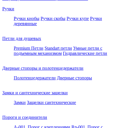
Ручки
Ручки кнобы
Ручки скобы
Ручки купе
Ручки
деревянные
Петли для душевых
Premium Петли
Standart петли
Умные петли c
подъемным механизмом
Гидравлические петли
Дверные стопоры и полотенцедержатели
Полотенцедержатели
Дверные стопоры
Замки и сантехнические защелки
Замки
Защелки сантехнические
Пороги и соединители
A-001. Порог с креплениями
Rp-001. Порог с