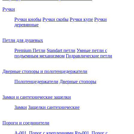
Ручки
Ручки кнобы
Ручки скобы
Ручки купе
Ручки
деревянные
Петли для душевых
Premium Петли
Standart петли
Умные петли c
подъемным механизмом
Гидравлические петли
Дверные стопоры и полотенцедержатели
Полотенцедержатели
Дверные стопоры
Замки и сантехнические защелки
Замки
Защелки сантехнические
Пороги и соединители
A-001. Порог с креплениями
Rp-001. Порог с