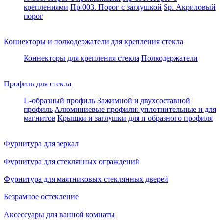
креплениями
Пр-003. Порог с заглушкой
Sp. Акриловый
порог
Коннекторы и полкодержатели для крепления стекла
Коннекторы для крепления стекла
Полкодержатели
Профиль для стекла
П-образный профиль
Зажимной и двухсоставной
профиль
Алюминиевые профили: уплотнительные и для
магнитов
Крышки и заглушки для п образного профиля
Фурнитура для зеркал
Фурнитура для стеклянных ограждений
Фурнитура для маятниковых стеклянных дверей
Безрамное остекление
Аксессуары для ванной комнаты