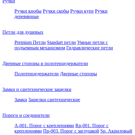
Ручки
Ручки кнобы
Ручки скобы
Ручки купе
Ручки
деревянные
Петли для душевых
Premium Петли
Standart петли
Умные петли c
подъемным механизмом
Гидравлические петли
Дверные стопоры и полотенцедержатели
Полотенцедержатели
Дверные стопоры
Замки и сантехнические защелки
Замки
Защелки сантехнические
Пороги и соединители
A-001. Порог с креплениями
Rp-001. Порог с
креплениями
Пр-003. Порог с заглушкой
Sp. Акриловый