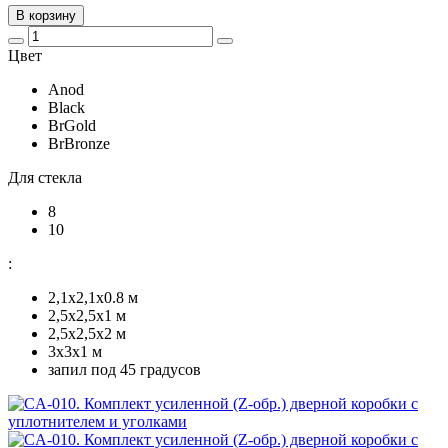
В корзину
Цвет
Anod
Black
BrGold
BrBronze
Для стекла
8
10
:
2,1x2,1х0.8 м
2,5x2,5х1 м
2,5х2,5х2 м
3х3х1 м
запил под 45 градусов