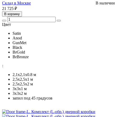
Склад в Москве
В наличии
21 725 ₽
В корзину
Цвет
Satin
Anod
GunMet
Black
BrGold
BrBronze
:
2,1x2,1х0.8 м
2,5x2,5х1 м
2,5х2,5х2 м
3х3х1 м
3х3х2 м
запил под 45 градусов