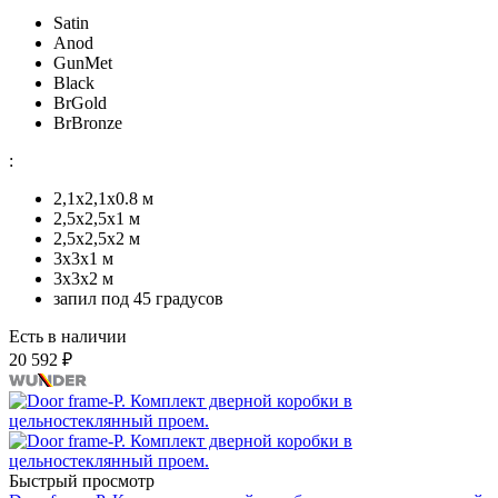
Satin
Anod
GunMet
Black
BrGold
BrBronze
:
2,1x2,1х0.8 м
2,5x2,5х1 м
2,5х2,5х2 м
3х3х1 м
3х3х2 м
запил под 45 градусов
Есть в наличии
20 592 ₽
Быстрый просмотр