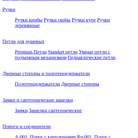
Ручки
Ручки кнобы
Ручки скобы
Ручки купе
Ручки
деревянные
Петли для душевых
Premium Петли
Standart петли
Умные петли c
подъемным механизмом
Гидравлические петли
Дверные стопоры и полотенцедержатели
Полотенцедержатели
Дверные стопоры
Замки и сантехнические защелки
Замки
Защелки сантехнические
Пороги и соединители
A-001. Порог с креплениями
Rp-001. Порог с