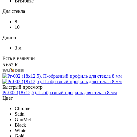
BrBronze
Для стекла
8
10
Длина
3 м
Есть в наличии
5 652 ₽
Быстрый просмотр
Pr-002 (18х12,5). П-образный профиль для стекла 8 мм
Цвет
Chrome
Satin
GunMet
Black
White
Gold