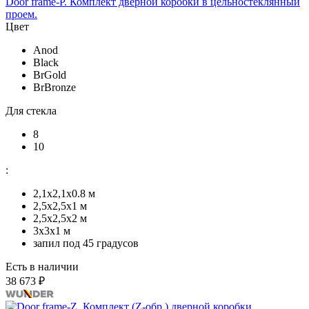
Door frame-P. Комплект дверной коробки в цельностеклянный
проем.
Цвет
Anod
Black
BrGold
BrBronze
Для стекла
8
10
:
2,1x2,1х0.8 м
2,5x2,5х1 м
2,5х2,5х2 м
3х3х1 м
запил под 45 градусов
Есть в наличии
38 673 ₽