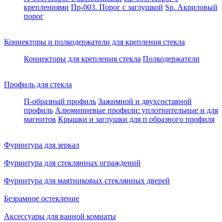
креплениями
Пр-003. Порог с заглушкой
Sp. Акриловый
порог
Коннекторы и полкодержатели для крепления стекла
Коннекторы для крепления стекла
Полкодержатели
Профиль для стекла
П-образный профиль
Зажимной и двухсоставной
профиль
Алюминиевые профили: уплотнительные и для
магнитов
Крышки и заглушки для п образного профиля
Фурнитура для зеркал
Фурнитура для стеклянных ограждений
Фурнитура для маятниковых стеклянных дверей
Безрамное остекление
Аксессуары для ванной комнаты