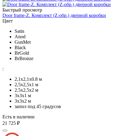
Быстрый просмотр
Door frame-Z. Комплект (Z-обр.) дверной коробки
Цвет
Satin
Anod
GunMet
Black
BrGold
BrBronze
:
2,1x2,1х0.8 м
2,5x2,5х1 м
2,5х2,5х2 м
3х3х1 м
3х3х2 м
запил под 45 градусов
Есть в наличии
21 725 ₽