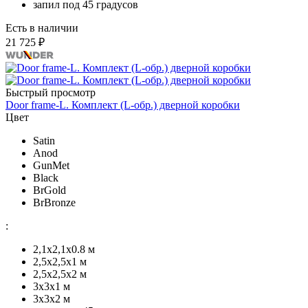
запил под 45 градусов
Есть в наличии
21 725 ₽
Быстрый просмотр
Door frame-L. Комплект (L-обр.) дверной коробки
Цвет
Satin
Anod
GunMet
Black
BrGold
BrBronze
:
2,1x2,1х0.8 м
2,5x2,5х1 м
2,5х2,5х2 м
3х3х1 м
3х3х2 м