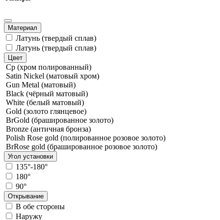
Материал
Латунь (твердый сплав)
Латунь (твердый сплав)
Цвет
Cp (хром полированный)
Satin Nickel (матовый хром)
Gun Metal (матовый)
Black (чёрный матовый)
White (белый матовый)
Gold (золото глянцевое)
BrGold (брашированное золото)
Bronze (античная бронза)
Polish Rose gold (полированное розовое золото)
BrRose gold (брашированное розовое золото)
Угол установки
135°-180°
180°
90°
Открывание
В обе стороны
Наружу