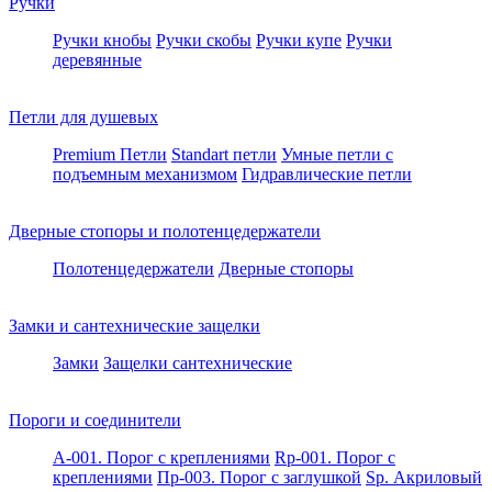
Ручки
Ручки кнобы
Ручки скобы
Ручки купе
Ручки
деревянные
Петли для душевых
Premium Петли
Standart петли
Умные петли c
подъемным механизмом
Гидравлические петли
Дверные стопоры и полотенцедержатели
Полотенцедержатели
Дверные стопоры
Замки и сантехнические защелки
Замки
Защелки сантехнические
Пороги и соединители
A-001. Порог с креплениями
Rp-001. Порог с
креплениями
Пр-003. Порог с заглушкой
Sp. Акриловый