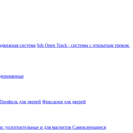
аздвижная система
Sds Open Track - системы с открытым треком.
 деревянные
Профиль для дверей
Фиксация для дверей
: уплотнительные и для магнитов
Самоклеющиеся