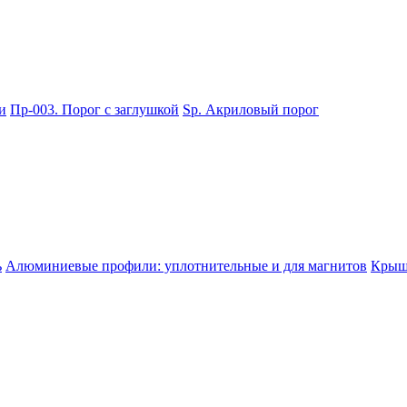
и
Пр-003. Порог с заглушкой
Sp. Акриловый порог
ь
Алюминиевые профили: уплотнительные и для магнитов
Крышк