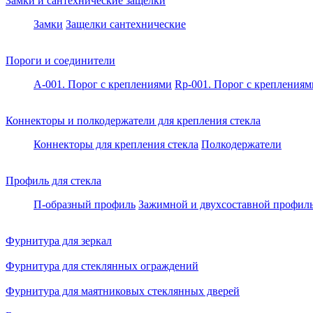
Замки и сантехнические защелки
Замки
Защелки сантехнические
Пороги и соединители
A-001. Порог с креплениями
Rp-001. Порог с креплениям
Коннекторы и полкодержатели для крепления стекла
Коннекторы для крепления стекла
Полкодержатели
Профиль для стекла
П-образный профиль
Зажимной и двухсоставной профил
Фурнитура для зеркал
Фурнитура для стеклянных ограждений
Фурнитура для маятниковых стеклянных дверей