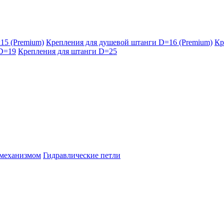
15 (Premium)
Крепления для душевой штанги D=16 (Premium)
Кр
 D=19
Крепления для штанги D=25
 механизмом
Гидравлические петли