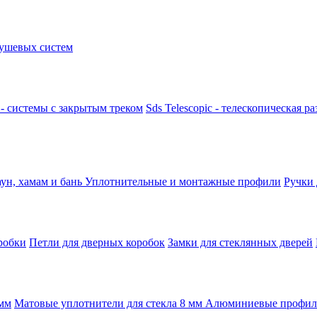
ушевых систем
k - системы с закрытым треком
Sds Telescopic - телескопическая р
аун, хамам и бань
Уплотнительные и монтажные профили
Ручки
робки
Петли для дверных коробок
Замки для стеклянных дверей
 мм
Матовые уплотнители для стекла 8 мм
Алюминиевые профили