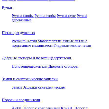
Ручки
Ручки кнобы
Ручки скобы
Ручки купе
Ручки
деревянные
Петли для душевых
Premium Петли
Standart петли
Умные петли c
подъемным механизмом
Гидравлические петли
Дверные стопоры и полотенцедержатели
Полотенцедержатели
Дверные стопоры
Замки и сантехнические защелки
Замки
Защелки сантехнические
Пороги и соединители
A-001. Порог с креплениями
Rp-001. Порог с