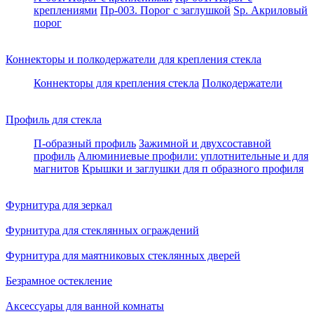
креплениями
Пр-003. Порог с заглушкой
Sp. Акриловый
порог
Коннекторы и полкодержатели для крепления стекла
Коннекторы для крепления стекла
Полкодержатели
Профиль для стекла
П-образный профиль
Зажимной и двухсоставной
профиль
Алюминиевые профили: уплотнительные и для
магнитов
Крышки и заглушки для п образного профиля
Фурнитура для зеркал
Фурнитура для стеклянных ограждений
Фурнитура для маятниковых стеклянных дверей
Безрамное остекление
Аксессуары для ванной комнаты