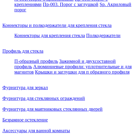
креплениями
Пр-003. Порог с заглушкой
Sp. Акриловый
порог
Коннекторы и полкодержатели для крепления стекла
Коннекторы для крепления стекла
Полкодержатели
Профиль для стекла
П-образный профиль
Зажимной и двухсоставной
профиль
Алюминиевые профили: уплотнительные и для
магнитов
Крышки и заглушки для п образного профиля
Фурнитура для зеркал
Фурнитура для стеклянных ограждений
Фурнитура для маятниковых стеклянных дверей
Безрамное остекление
Аксессуары для ванной комнаты