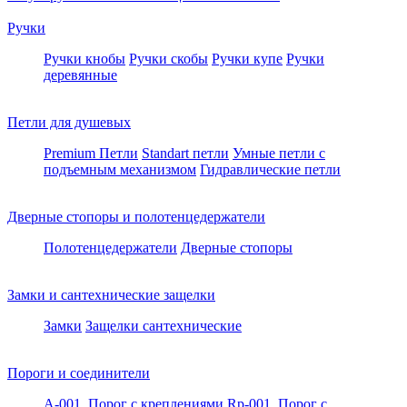
Ручки
Ручки кнобы
Ручки скобы
Ручки купе
Ручки
деревянные
Петли для душевых
Premium Петли
Standart петли
Умные петли c
подъемным механизмом
Гидравлические петли
Дверные стопоры и полотенцедержатели
Полотенцедержатели
Дверные стопоры
Замки и сантехнические защелки
Замки
Защелки сантехнические
Пороги и соединители
A-001. Порог с креплениями
Rp-001. Порог с