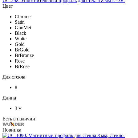
UC-298. Уплотнительный профиль для стекла 8 мм L=3м.
Цвет
Chrome
Satin
GunMet
Black
White
Gold
BrGold
BrBronze
Rose
BrRose
Для стекла
8
Длина
3 м
Есть в наличии
Новинка