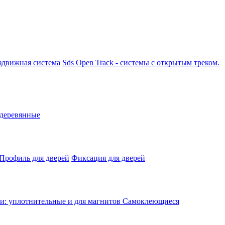
аздвижная система
Sds Open Track - системы с открытым треком.
 деревянные
Профиль для дверей
Фиксация для дверей
: уплотнительные и для магнитов
Самоклеющиеся