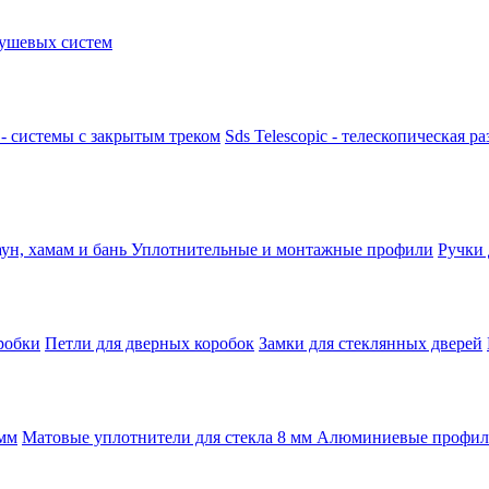
ушевых систем
k - системы с закрытым треком
Sds Telescopic - телескопическая р
аун, хамам и бань
Уплотнительные и монтажные профили
Ручки
робки
Петли для дверных коробок
Замки для стеклянных дверей
 мм
Матовые уплотнители для стекла 8 мм
Алюминиевые профили