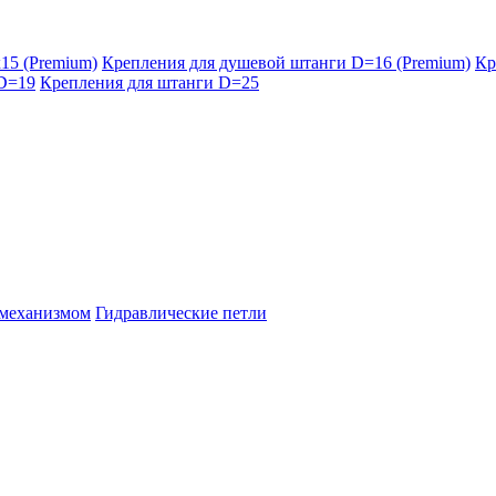
15 (Premium)
Крепления для душевой штанги D=16 (Premium)
Кр
 D=19
Крепления для штанги D=25
 механизмом
Гидравлические петли