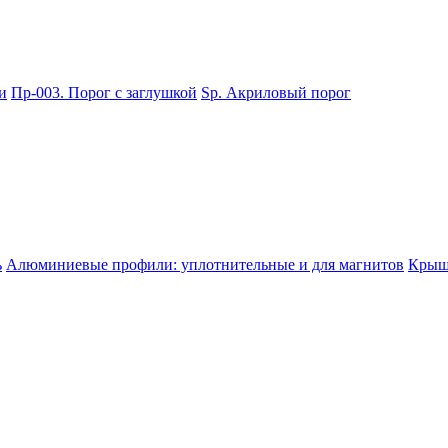
и
Пр-003. Порог с заглушкой
Sp. Акриловый порог
ь
Алюминиевые профили: уплотнительные и для магнитов
Крышк