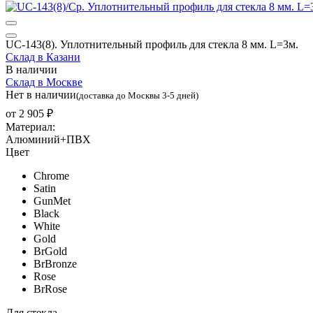
UC-143(8). Уплотнительный профиль для стекла 8 мм. L=3м.
Склад в Казани
В наличии
Склад в Москве
Нет в наличии
(доставка до Москвы 3-5 дней)
от
2 905 ₽
Материал:
Алюминий+ПВХ
Цвет
Chrome
Satin
GunMet
Black
White
Gold
BrGold
BrBronze
Rose
BrRose
Для стекла