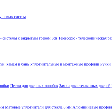
ушевых систем
k - системы с закрытым треком
Sds Telescopic - телескопическая р
аун, хамам и бань
Уплотнительные и монтажные профили
Ручки
робки
Петли для дверных коробок
Замки для стеклянных дверей
 мм
Матовые уплотнители для стекла 8 мм
Алюминиевые профили