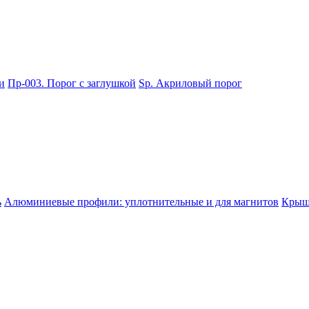
и
Пр-003. Порог с заглушкой
Sp. Акриловый порог
ь
Алюминиевые профили: уплотнительные и для магнитов
Крышк