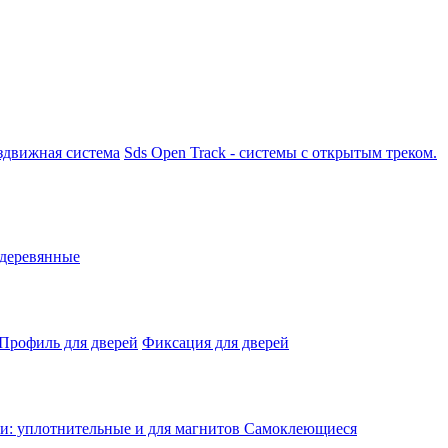
аздвижная система
Sds Open Track - системы с открытым треком.
 деревянные
Профиль для дверей
Фиксация для дверей
: уплотнительные и для магнитов
Самоклеющиеся