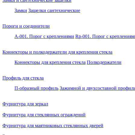
Замки и сантехнические защелки
Замки
Защелки сантехнические
Пороги и соединители
A-001. Порог с креплениями
Rp-001. Порог с креплениям
Коннекторы и полкодержатели для крепления стекла
Коннекторы для крепления стекла
Полкодержатели
Профиль для стекла
П-образный профиль
Зажимной и двухсоставной профил
Фурнитура для зеркал
Фурнитура для стеклянных ограждений
Фурнитура для маятниковых стеклянных дверей