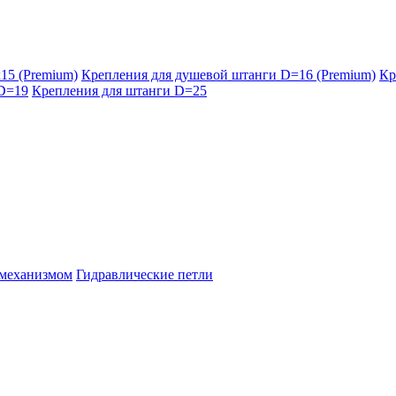
15 (Premium)
Крепления для душевой штанги D=16 (Premium)
Кр
 D=19
Крепления для штанги D=25
 механизмом
Гидравлические петли