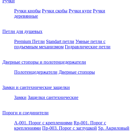
Ручки
Ручки кнобы
Ручки скобы
Ручки купе
Ручки
деревянные
Петли для душевых
Premium Петли
Standart петли
Умные петли c
подъемным механизмом
Гидравлические петли
Дверные стопоры и полотенцедержатели
Полотенцедержатели
Дверные стопоры
Замки и сантехнические защелки
Замки
Защелки сантехнические
Пороги и соединители
A-001. Порог с креплениями
Rp-001. Порог с
креплениями
Пр-003. Порог с заглушкой
Sp. Акриловый