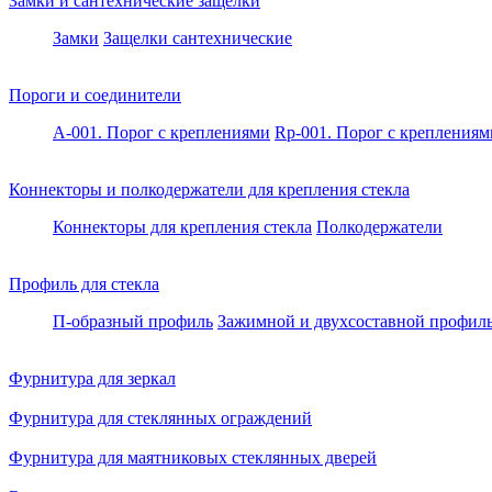
Замки и сантехнические защелки
Замки
Защелки сантехнические
Пороги и соединители
A-001. Порог с креплениями
Rp-001. Порог с креплениям
Коннекторы и полкодержатели для крепления стекла
Коннекторы для крепления стекла
Полкодержатели
Профиль для стекла
П-образный профиль
Зажимной и двухсоставной профил
Фурнитура для зеркал
Фурнитура для стеклянных ограждений
Фурнитура для маятниковых стеклянных дверей