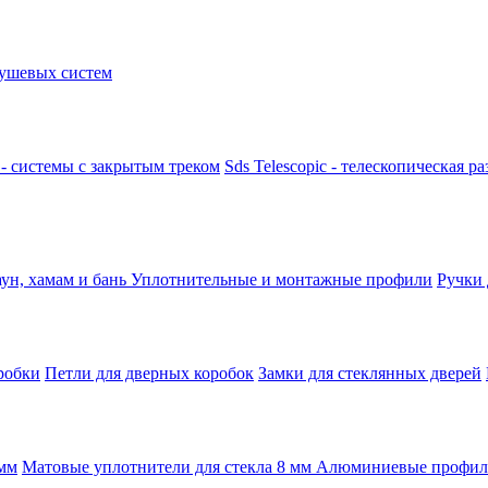
ушевых систем
k - системы с закрытым треком
Sds Telescopic - телескопическая р
аун, хамам и бань
Уплотнительные и монтажные профили
Ручки
робки
Петли для дверных коробок
Замки для стеклянных дверей
 мм
Матовые уплотнители для стекла 8 мм
Алюминиевые профили