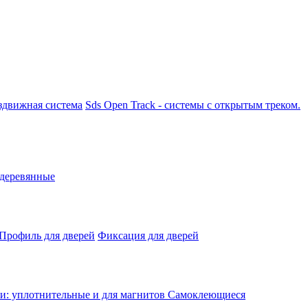
аздвижная система
Sds Open Track - системы с открытым треком.
 деревянные
Профиль для дверей
Фиксация для дверей
: уплотнительные и для магнитов
Самоклеющиеся