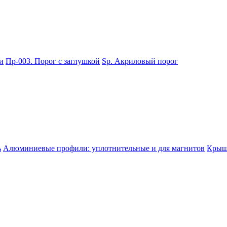
и
Пр-003. Порог с заглушкой
Sp. Акриловый порог
ь
Алюминиевые профили: уплотнительные и для магнитов
Крышк