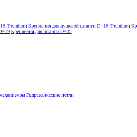
15 (Premium)
Крепления для душевой штанги D=16 (Premium)
Кр
 D=19
Крепления для штанги D=25
 механизмом
Гидравлические петли