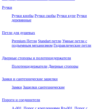
Ручки
Ручки кнобы
Ручки скобы
Ручки купе
Ручки
деревянные
Петли для душевых
Premium Петли
Standart петли
Умные петли c
подъемным механизмом
Гидравлические петли
Дверные стопоры и полотенцедержатели
Полотенцедержатели
Дверные стопоры
Замки и сантехнические защелки
Замки
Защелки сантехнические
Пороги и соединители
A-001. Порог с креплениями
Rp-001. Порог с