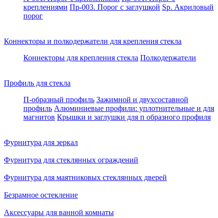
креплениями
Пр-003. Порог с заглушкой
Sp. Акриловый
порог
Коннекторы и полкодержатели для крепления стекла
Коннекторы для крепления стекла
Полкодержатели
Профиль для стекла
П-образный профиль
Зажимной и двухсоставной
профиль
Алюминиевые профили: уплотнительные и для
магнитов
Крышки и заглушки для п образного профиля
Фурнитура для зеркал
Фурнитура для стеклянных ограждений
Фурнитура для маятниковых стеклянных дверей
Безрамное остекление
Аксессуары для ванной комнаты