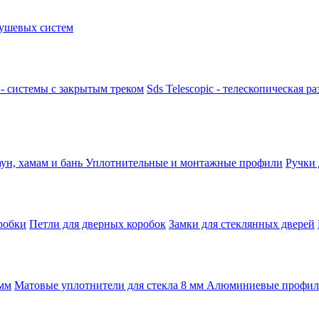
ушевых систем
k - системы с закрытым треком
Sds Telescopic - телескопическая р
аун, хамам и бань
Уплотнительные и монтажные профили
Ручки
робки
Петли для дверных коробок
Замки для стеклянных дверей
 мм
Матовые уплотнители для стекла 8 мм
Алюминиевые профили