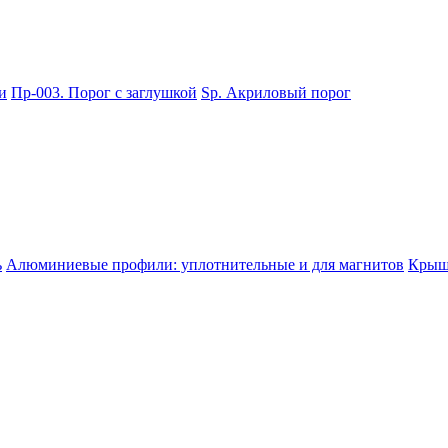
и
Пр-003. Порог с заглушкой
Sp. Акриловый порог
ь
Алюминиевые профили: уплотнительные и для магнитов
Крышк