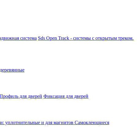
аздвижная система
Sds Open Track - системы с открытым треком.
 деревянные
Профиль для дверей
Фиксация для дверей
: уплотнительные и для магнитов
Самоклеющиеся