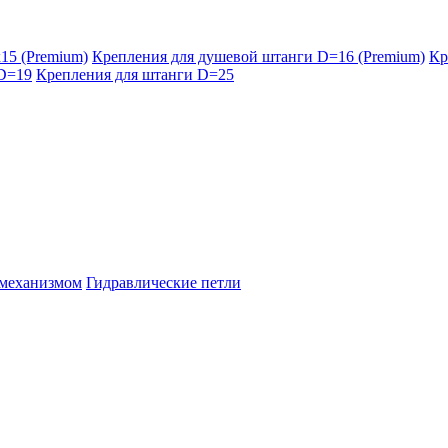
15 (Premium)
Крепления для душевой штанги D=16 (Premium)
Кр
 D=19
Крепления для штанги D=25
 механизмом
Гидравлические петли