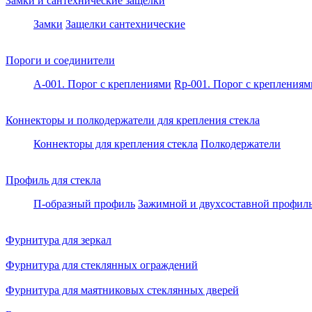
Замки и сантехнические защелки
Замки
Защелки сантехнические
Пороги и соединители
A-001. Порог с креплениями
Rp-001. Порог с креплениям
Коннекторы и полкодержатели для крепления стекла
Коннекторы для крепления стекла
Полкодержатели
Профиль для стекла
П-образный профиль
Зажимной и двухсоставной профил
Фурнитура для зеркал
Фурнитура для стеклянных ограждений
Фурнитура для маятниковых стеклянных дверей