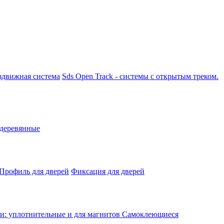
аздвижная система
Sds Open Track - системы с открытым треком.
 деревянные
Профиль для дверей
Фиксация для дверей
: уплотнительные и для магнитов
Самоклеющиеся