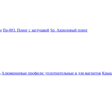
и
Пр-003. Порог с заглушкой
Sp. Акриловый порог
ь
Алюминиевые профили: уплотнительные и для магнитов
Крышк