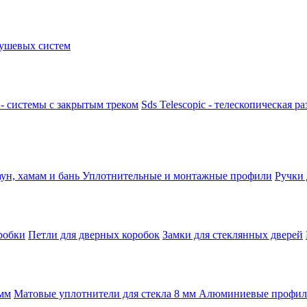
ушевых систем
k - системы с закрытым треком
Sds Telescopic - телескопическая р
аун, хамам и бань
Уплотнительные и монтажные профили
Ручки
робки
Петли для дверных коробок
Замки для стеклянных дверей
 мм
Матовые уплотнители для стекла 8 мм
Алюминиевые профили