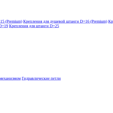
15 (Premium)
Крепления для душевой штанги D=16 (Premium)
Кр
 D=19
Крепления для штанги D=25
 механизмом
Гидравлические петли