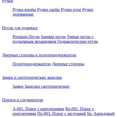
Ручки
Ручки кнобы
Ручки скобы
Ручки купе
Ручки
деревянные
Петли для душевых
Premium Петли
Standart петли
Умные петли c
подъемным механизмом
Гидравлические петли
Дверные стопоры и полотенцедержатели
Полотенцедержатели
Дверные стопоры
Замки и сантехнические защелки
Замки
Защелки сантехнические
Пороги и соединители
A-001. Порог с креплениями
Rp-001. Порог с
креплениями
Пр-003. Порог с заглушкой
Sp. Акриловый