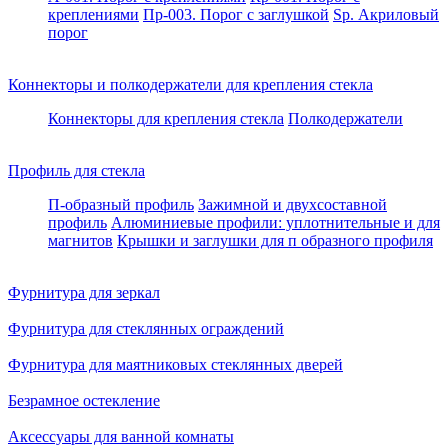
креплениями
Пр-003. Порог с заглушкой
Sp. Акриловый
порог
Коннекторы и полкодержатели для крепления стекла
Коннекторы для крепления стекла
Полкодержатели
Профиль для стекла
П-образный профиль
Зажимной и двухсоставной
профиль
Алюминиевые профили: уплотнительные и для
магнитов
Крышки и заглушки для п образного профиля
Фурнитура для зеркал
Фурнитура для стеклянных ограждений
Фурнитура для маятниковых стеклянных дверей
Безрамное остекление
Аксессуары для ванной комнаты