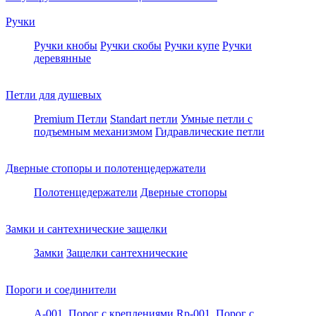
Ручки
Ручки кнобы
Ручки скобы
Ручки купе
Ручки
деревянные
Петли для душевых
Premium Петли
Standart петли
Умные петли c
подъемным механизмом
Гидравлические петли
Дверные стопоры и полотенцедержатели
Полотенцедержатели
Дверные стопоры
Замки и сантехнические защелки
Замки
Защелки сантехнические
Пороги и соединители
A-001. Порог с креплениями
Rp-001. Порог с