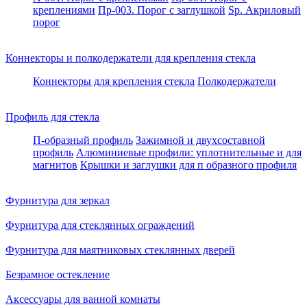
креплениями
Пр-003. Порог с заглушкой
Sp. Акриловый
порог
Коннекторы и полкодержатели для крепления стекла
Коннекторы для крепления стекла
Полкодержатели
Профиль для стекла
П-образный профиль
Зажимной и двухсоставной
профиль
Алюминиевые профили: уплотнительные и для
магнитов
Крышки и заглушки для п образного профиля
Фурнитура для зеркал
Фурнитура для стеклянных ограждений
Фурнитура для маятниковых стеклянных дверей
Безрамное остекление
Аксессуары для ванной комнаты