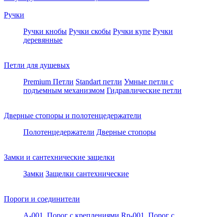
Ручки
Ручки кнобы
Ручки скобы
Ручки купе
Ручки
деревянные
Петли для душевых
Premium Петли
Standart петли
Умные петли c
подъемным механизмом
Гидравлические петли
Дверные стопоры и полотенцедержатели
Полотенцедержатели
Дверные стопоры
Замки и сантехнические защелки
Замки
Защелки сантехнические
Пороги и соединители
A-001. Порог с креплениями
Rp-001. Порог с