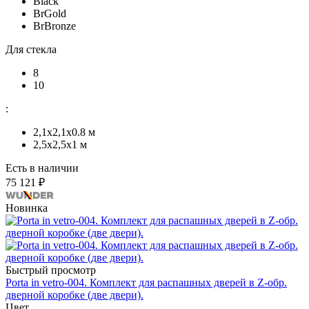
Black
BrGold
BrBronze
Для стекла
8
10
:
2,1x2,1х0.8 м
2,5x2,5х1 м
Есть в наличии
75 121 ₽
Новинка
Быстрый просмотр
Porta in vetro-004. Комплект для распашных дверей в Z-обр.
дверной коробке (две двери).
Цвет