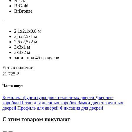
Black
BrGold
BrBronze
:
2,1x2,1х0.8 м
2,5x2,5х1 м
2,5х2,5х2 м
3х3х1 м
3х3х2 м
запил под 45 градусов
Есть в наличии
21 725 ₽
Часто ищут
Комплект фурнитуры для стеклянных дверей
Дверные
коробки
Петли для дверных коробок
Замки для стеклянных
дверей
Профиль для дверей
Фиксация для дверей
С этим товаром покупают