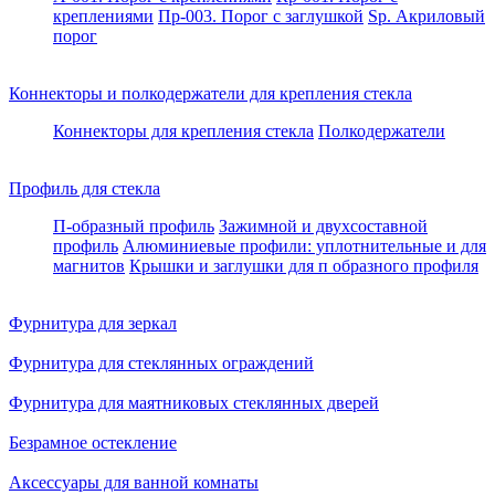
креплениями
Пр-003. Порог с заглушкой
Sp. Акриловый
порог
Коннекторы и полкодержатели для крепления стекла
Коннекторы для крепления стекла
Полкодержатели
Профиль для стекла
П-образный профиль
Зажимной и двухсоставной
профиль
Алюминиевые профили: уплотнительные и для
магнитов
Крышки и заглушки для п образного профиля
Фурнитура для зеркал
Фурнитура для стеклянных ограждений
Фурнитура для маятниковых стеклянных дверей
Безрамное остекление
Аксессуары для ванной комнаты