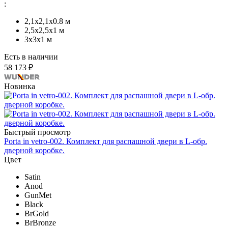
:
2,1x2,1х0.8 м
2,5x2,5х1 м
3х3х1 м
Есть в наличии
58 173 ₽
Новинка
Быстрый просмотр
Porta in vetro-002. Комплект для распашной двери в L-обр.
дверной коробке.
Цвет
Satin
Anod
GunMet
Black
BrGold
BrBronze