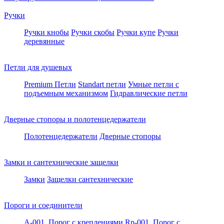
Ручки
Ручки кнобы
Ручки скобы
Ручки купе
Ручки
деревянные
Петли для душевых
Premium Петли
Standart петли
Умные петли c
подъемным механизмом
Гидравлические петли
Дверные стопоры и полотенцедержатели
Полотенцедержатели
Дверные стопоры
Замки и сантехнические защелки
Замки
Защелки сантехнические
Пороги и соединители
A-001. Порог с креплениями
Rp-001. Порог с