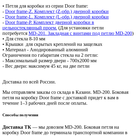
• Петля для коробки из серии Door frame:
-
Door frame-Z. Комплект (Z-обр.) дверной коробки
-
Door frame-L. Комплект (L-обр.) дверной коробки
-
Door frame-P. Комплект дверной коробки в
цельностеклянный проем.
(Для установки петли
потребуется
MD-201. Закладная с винтами под петлю MD-200
)
• Для стекла 8-10 мм
• Крышки для скрытых креплений на защелках
• Материал - Анодированный алюминий
Ограничения по габаритам стекла на 2 петли:
- Максимальный размер двери - 700х2000 мм
- Вес двери: максимум 45 кг, на две петли
Доставка по всей России.
Мы отправляем заказы со склада в Казани. MD-200. Боковая
петля на коробку Door frame с доставкой придет к вам в
течение 1–3 рабочих дней после оплаты.
Способы получения
Доставка ТК
— мы довозим MD-200. Боковая петля на
коробку Door frame до терминала транспортной компании в